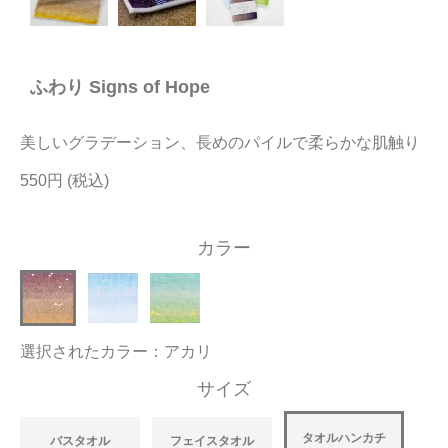
今治タオルについて
ふわり Signs of Hope
当サイトについて
会員サービス
美しいグラデーション、長めのパイルで柔らかな肌触り
店舗リスト
550円
ヘルプ
カラー
規約
大量購入・法人向けの購入の方は
選択されたカラー：アカリ
お問い合わせ
サイズ
タオルハンカチ
バスタオル
フェイスタオル