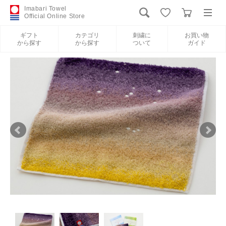
Imabari Towel
Official Online Store
ギフト
カテゴリ
刺繍に
お買い物
から探す
から探す
ついて
ガイド
ログイン
新規会員登録
ギフトから探す
カテゴリから探す
刺繍について
お買い物ガイド
International Shipping