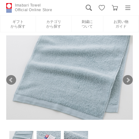
Imabari Towel
Official Online Store
ギフト
カテゴリ
刺繍に
お買い物
から探す
から探す
ついて
ガイド
ログイン
新規会員登録
ギフトから探す
カテゴリから探す
刺繍について
お買い物ガイド
International Shipping