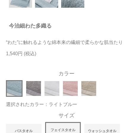
今治タオルについて
今治細わた多織る
当サイトについて
会員サービス
“わた”に触れるような綿本来の繊細で柔らかな肌当たり
店舗リスト
1,540円
ヘルプ
カラー
規約
大量購入・法人向けの購入の方は
選択されたカラー：ライトブルー
お問い合わせ
サイズ
フェイスタオル
バスタオル
ウォッシュタオル