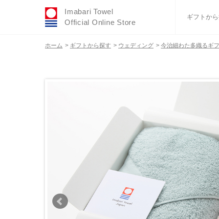
Imabari Towel
ギフトから
Official Online Store
ホーム
>
ギフトから探す
>
ウェディング
>
今治細わた多織るギフト
おすすめギフトセ
ふわりシリーズ
ウェディング
タオルハンカチ
バスグッズ