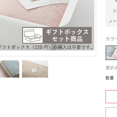
カ
メー
カラ
選択
数量