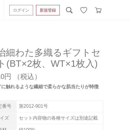
ログイン
新規登録
ッシュタオル
ベビーギフト
スポーツタオル
オーガニック
タオルケット類
治細わた多織るギフトセ
ト(BT×2枚、WT×1枚入)
ギフトボックスその他
910円
た”に触れるような繊細で柔らかな肌当たりが特徴
定番号
第2012-901号
イズ
セット内容物の各種サイズは別途記載
素材
綿100%