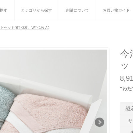
探す
カテゴリから探す
刺繍について
お買い物ガイド
セット(BT×2枚、WT×1枚入)
ット
バスタオル
白いタオルのギフトセット
フェイスタオル
ウォ
ベビーグッズ
小さなお返し・お餞別
マフラー
衣類
今
ッ
タオル雑貨
刺繍
書籍
8,
“わ
認
サ