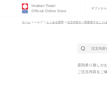
Imabari Towel
ギフトから
Official Online Store
ホーム
>
ヘルプ
>
よくある質問
>
注文内容を一部変更すること
おすすめギフトセ
ふわりシリーズ
ウェディング
タオルハンカチ
注文内容
バスグッズ
原則承り致しか
ご注文内容をご