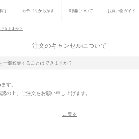
探す
カテゴリから探す
刺繍について
お買い物ガイド
はできますか？
ット
バスタオル
白いタオルのギフトセット
フェイスタオル
ウォ
注文のキャンセルについて
ベビーグッズ
小さなお返し・お餞別
マフラー
衣類
を一部変更することはできますか？
タオル雑貨
刺繍
書籍
ねます。
確認の上、ご注文をお願い申し上げます。
←戻る