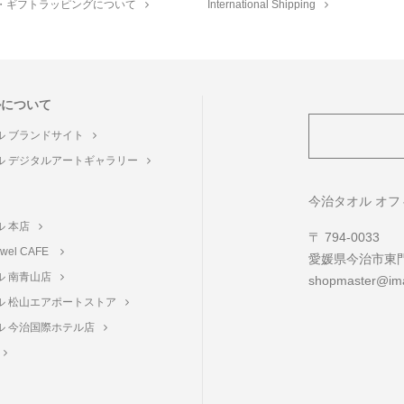
・ギフトラッピングについて
International Shipping
ルについて
ル ブランドサイト
ル デジタルアートギャラリー
ト
今治タオル オ
ル 本店
〒 794-0033
towel CAFE
愛媛県今治市東門町
ル 南青山店
shopmaster@ima
ル 松山エアポートストア
ル 今治国際ホテル店