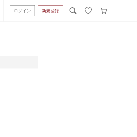
ログイン
新規登録
ッシュタオル
ベビーギフト
スポーツタオル
オーガニック
タオルケット類
ギフトボックスその他