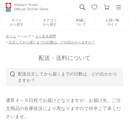
Imabari Towel
Official Online Store
ギフト
カテゴリ
刺繍に
お買い物
から探す
から探す
ついて
ガイド
ログイン
新規会員登録
ホーム
>
ヘルプ
>
よくある質問
>
注文してから届くまでの日数は、どの位かかりますか？
ギフトから探す
配送・送料について
カテゴリから探す
配送注文してから届くまでの日数は、どの位かかり
ますか？
刺繍について
通常４～５日程でお届けとなりますが、お届け先、ご注
お買い物ガイド
文商品の在庫状況により異なりますので何卒ご了承くだ
さいませ。
International Shipping