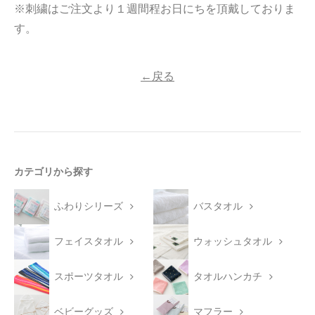
※刺繍はご注文より１週間程お日にちを頂戴しておりま
す。
今治タオルについて
当サイトについて
←戻る
会員サービス
店舗リスト
ヘルプ
カテゴリから探す
規約
大量購入・法人向けの購入の方は
ふわりシリーズ
バスタオル
フェイスタオル
ウォッシュタオル
お問い合わせ
スポーツタオル
タオルハンカチ
ベビーグッズ
マフラー