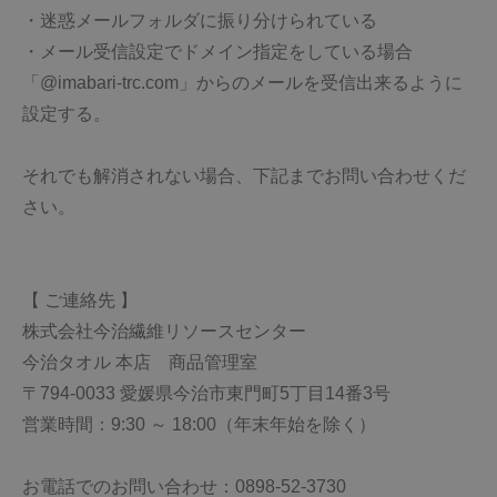
・迷惑メールフォルダに振り分けられている
・メール受信設定でドメイン指定をしている場合
今治タオルについて
「@imabari-trc.com」からのメールを受信出来るように
当サイトについて
設定する。
会員サービス
それでも解消されない場合、下記までお問い合わせくだ
店舗リスト
さい。
ヘルプ
規約
【 ご連絡先 】
大量購入・法人向けの購入の方は
株式会社今治繊維リソースセンター
今治タオル 本店 商品管理室
お問い合わせ
〒794-0033 愛媛県今治市東門町5丁目14番3号
営業時間：9:30 ～ 18:00（年末年始を除く）
お電話でのお問い合わせ：0898-52-3730