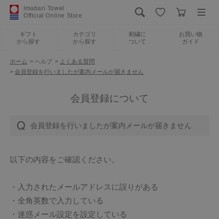
Imabari Towel
Official Online Store
ギフト
カテゴリ
刺繍に
お買い物
から探す
から探す
ついて
ガイド
ログイン
新規会員登録
ホーム
>
ヘルプ
>
よくある質問
>
会員登録を行いましたが案内メールが届きません
ギフトから探す
会員登録について
カテゴリから探す
会員登録を行いましたが案内メールが届きません
刺繍について
以下の内容をご確認ください。
お買い物ガイド
・入力されたメールアドレスに誤りがある
・全角英数で入力している
International Shipping
・迷惑メール設定を設定している