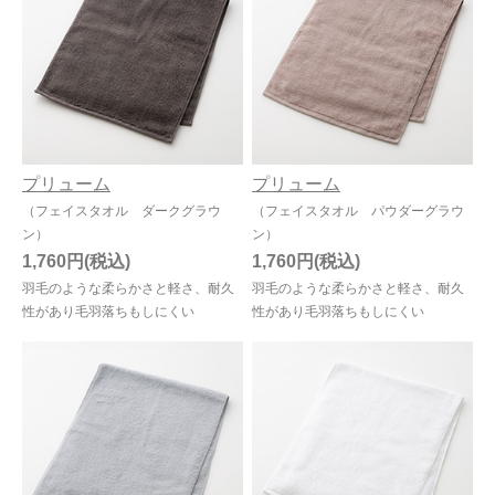
今治タオルについて
当サイトについて
会員サービス
プリューム
プリューム
店舗リスト
（フェイスタオル ダークグラウ
（フェイスタオル パウダーグラウ
ヘルプ
ン）
ン）
1,760円
1,760円
規約
羽毛のような柔らかさと軽さ、耐久
羽毛のような柔らかさと軽さ、耐久
性があり毛羽落ちもしにくい
性があり毛羽落ちもしにくい
大量購入・法人向けの購入の方は
お問い合わせ