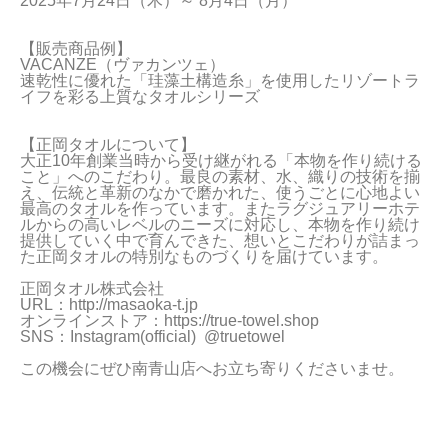
2025年7月24日（木）～ 8月4日（月）

当サイトについて
【販売商品例】

VACANZE（ヴァカンツェ）

会員サービス
速乾性に優れた「珪藻土構造糸」を使用したリゾートラ
イフを彩る上質なタオルシリーズ

店舗リスト
【正岡タオルについて】

ヘルプ
大正10年創業当時から受け継がれる「本物を作り続ける
こと」へのこだわり。最良の素材、水、織りの技術を揃
規約
え、伝統と革新のなかで磨かれた、使うごとに心地よい
最高のタオルを作っています。またラグジュアリーホテ
ルからの高いレベルのニーズに対応し、本物を作り続け
大量購入・法人向けの購入の方は
提供していく中で育んできた、想いとこだわりが詰まっ
た正岡タオルの特別なものづくりを届けています。

正岡タオル株式会社

お問い合わせ
URL：
http://masaoka-t.jp
オンラインストア：
https://true-towel.shop
SNS：Instagram(official)  @truetowel
