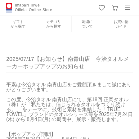
Imabari Towel
Official Online Store
ギフト
カテゴリ
刺繍に
お買い物
から探す
から探す
ついて
ガイド
ログイン
新規会員登録
ギフトから探す
2025/07/17【お知らせ】南青山店 今治タオルメ
ーカーポップアップのお知らせ
カテゴリから探す
平素は今治タオル 南青山店をご愛顧頂きまして誠にあり
がとうございます。

刺繍について
この度、今治タオル 南青山店にて、第18回 正岡タオル
（株）が「私たちは、信じられるタオルをつくり続け
お買い物ガイド
る。」 をテーマに、技術と素材を集結した「TRUE 
TOWEL」ブランドのタオルシリーズ等を2025年7月24日
(木) から 8月4日(月) の期間中、展示・販売します。

【ポップアップ期間】

今治タオルについて