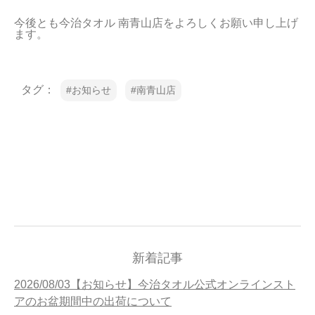
当サイトについて
今後とも今治タオル 南青山店をよろしくお願い申し上げ
ます。
会員サービス
店舗リスト
タグ：
お知らせ
南青山店
ヘルプ
規約
大量購入・法人向けの購入の方は
お問い合わせ
新着記事
2026/08/03【お知らせ】今治タオル公式オンラインスト
アのお盆期間中の出荷について