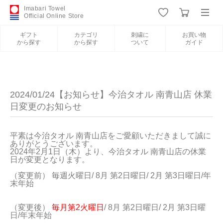
Imabari Towel
Official Online Store
ギフト
カテゴリ
刺繍に
お買い物
から探す
から探す
ついて
ガイド
ログイン
新規会員登録
ギフトから探す
2024/01/24【お知らせ】今治タオル 南青山店 休業
日変更のお知らせ
カテゴリから探す
平素は今治タオル 南青山店をご愛顧いただきまして誠に
ありがとうございます。

刺繍について
2024年2月1日（木）より、今治タオル 南青山店の休業
日が変更となります。

お買い物ガイド
（変更前） 毎週火曜日/ 8月 第2日曜日/ 2月 第3日曜日/年
末年始

（変更後） 
毎月第2火曜日
/ 8月 第2日曜日/ 2月 第3日曜
日/年末年始

今治タオルについて