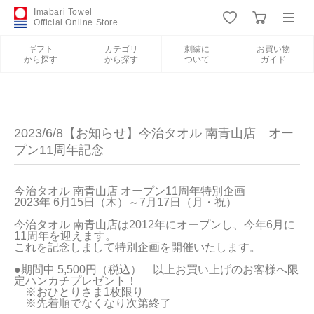
Imabari Towel
Official Online Store
ギフト
カテゴリ
刺繍に
お買い物
から探す
から探す
ついて
ガイド
ログイン
新規会員登録
ギフトから探す
2023/6/8【お知らせ】今治タオル 南青山店 オー
プン11周年記念
カテゴリから探す
今治タオル 南青山店 オープン11周年特別企画

2023年 6月15日（木）～7月17日（月・祝）

刺繍について
今治タオル 南青山店は2012年にオープンし、今年6月に
11周年を迎えます。

お買い物ガイド
これを記念しまして特別企画を開催いたします。

●期間中 5,500円（税込）　以上お買い上げのお客様へ限
定ハンカチプレゼント！

　※おひとりさま1枚限り　

　※先着順でなくなり次第終了

今治タオルについて