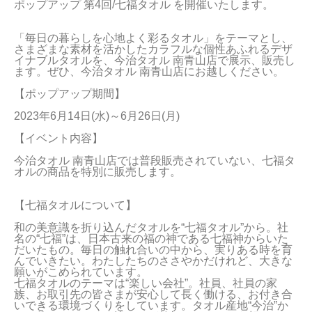
ポップアップ 第4回/七福タオル を開催いたします。

「毎日の暮らしを心地よく彩るタオル」をテーマとし、
さまざまな素材を活かしたカラフルな個性あふれるデザ
イナブルタオルを、今治タオル 南青山店で展示、販売し
ます。ぜひ、今治タオル 南青山店にお越しください。

【ポップアップ期間】

2023年6月14日(水)～6月26日(月)

【イベント内容】

今治タオル 南青山店では普段販売されていない、七福タ
オルの商品を特別に販売します。

【七福タオルについて】

和の美意識を折り込んだタオルを“七福タオル”から。社
名の“七福”は、日本古来の福の神である七福神からいた
だいたもの。毎日の触れ合いの中から、実りある時を育
んでいきたい。わたしたちのささやかだけれど、大きな
願いがこめられています。

七福タオルのテーマは“楽しい会社”。社員、社員の家
族、お取引先の皆さまが安心して長く働ける、お付き合
いできる環境づくりをしています。タオル産地“今治”か