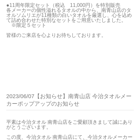
●11周年限定セット（税込　11,000円）を特別販売

当サイトについて
各メーカーの個性溢れるタオルの中から、南青山店のタ
オルソムリエが11種類の白いタオルを厳選し、心を込め
て詰め合わせた特別なセットをご用意いたしました。

会員サービス
　※限定５セット

店舗リスト
ヘルプ
規約
大量購入・法人向けの購入の方は
お問い合わせ
2023/06/07【お知らせ】南青山店 今治タオルメー
カーポップアップのお知らせ
平素は今治タオル 南青山店をご愛顧頂きまして誠にあり
がとうございます。

この度、今治タオル 南青山店にて、今治タオルメーカー