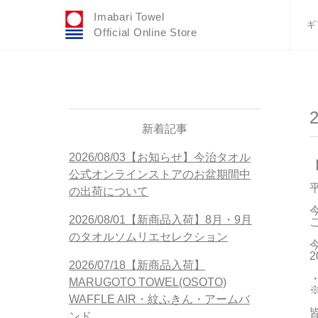
Imabari Towel
ギ
Official Online Store
おすすめギフトセ
ふわりシリーズ
ウェディング
タオルハンカチ
新着記事
バスグッズ
2026/08/03【お知らせ】今治タオル
公式オンラインストアのお盆期間中
の出荷について
2026/08/01【新商品入荷】8月・9月
のタオルソムリエセレクション
2
2026/07/18【新商品入荷】
MARUGOTO TOWEL(OSOTO)
WAFFLE AIR・紋ふきん・アームバ
ンド