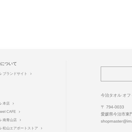
ルについて
ル ブランドサイト
ト
今治タオル オ
ル 本店
〒 794-0033
towel CAFE
愛媛県今治市東門町
ル 南青山店
shopmaster@ima
ル 松山エアポートストア