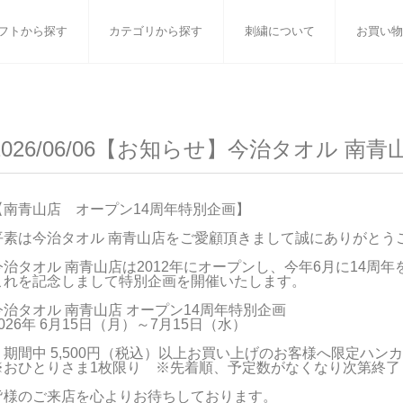
フトから探す
カテゴリから探す
刺繍について
お買い物
ット
バスタオル
白いタオルのギフトセット
フェイスタオル
ウォ
2026/06/06【お知らせ】今治タオル 南
ベビーグッズ
小さなお返し・お餞別
マフラー
衣類
タオル雑貨
刺繍
書籍
【南青山店　オープン14周年特別企画】

平素は今治タオル 南青山店をご愛顧頂きまして誠にありがとうご
今治タオル 南青山店は2012年にオープンし、今年6月に14周年
これを記念しまして特別企画を開催いたします。

今治タオル 南青山店 オープン14周年特別企画

026年 6月15日（月）～7月15日（水）

・期間中 5,500円（税込）以上お買い上げのお客様へ限定ハン
※おひとりさま1枚限り　※先着順、予定数がなくなり次第終了
