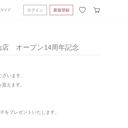
ガイド
ログイン
新規登録
ッシュタオル
ベビーギフト
スポーツタオル
青山店 オープン14周年記念
オーガニック
タオルケット類
ギフトボックスその他
ざいます。

を迎えます。

カチをプレゼントいたします。
