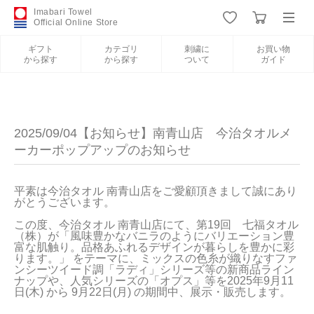
Imabari Towel
Official Online Store
ギフト
カテゴリ
刺繍に
お買い物
から探す
から探す
ついて
ガイド
ログイン
新規会員登録
ギフトから探す
2025/09/04【お知らせ】南青山店 今治タオルメ
ーカーポップアップのお知らせ
カテゴリから探す
平素は今治タオル 南青山店をご愛顧頂きまして誠にあり
がとうございます。

刺繍について
この度、今治タオル 南青山店にて、第19回　七福タオル
（株）が「風味豊かなバニラのようにバリエーション豊
お買い物ガイド
富な肌触り。品格あふれるデザインが暮らしを豊かに彩
ります。」 をテーマに、ミックスの色糸が織りなすファ
ンシーツイード調「ラディ」シリーズ等の新商品ライン
ナップや、人気シリーズの「オプス」等を2025年9月11
日(木) から 9月22日(月) の期間中、展示・販売します。

今治タオルについて