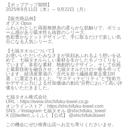
【ポップアップ期間】

当サイトについて
2025年9月11日（木）～ 9月22日（月）

【販売商品例】

会員サービス
オプス Opus

ふわふわとした両面無撚糸の柔らかな肌触りで、ボリュ
店舗リスト
ーム感があり吸水性も抜群のシリーズ。

色彩豊かなドットデザインで、手に取るだけで楽しい気
分になる人気シリーズ。

ヘルプ
【七福タオルについて】

規約
お使いいただいたみなさまが笑顔あふれるよう想いを込
めて、七福タオルらしい素材を生かしたモノづくりをし
ています。多彩な素材、独創的なデザイン、そして伝統
大量購入・法人向けの購入の方は
と最新技術を融合させ、七福タオルだけの一枚を作って
います。経済産業省の「次代を担う繊維産業企業100
選」に選定されました。“サスティナビリティ”と“技術力
やデザイン力による付加価値の創出”分野において高い評
お問い合わせ
価をいただきました。

七福タオル株式会社

URL：
https://www.shichifuku-towel.co.jp
オンラインストア：
https://shichifuku-towel.com
SNS ／Instagram 七福タオル @shichifuku_towel

X (旧twitter) ふくふく【公式】 @shichifukutowel
