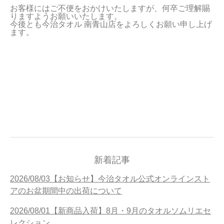
お客様にはご不便をおかけいたしますが、何卒ご理解賜
当サイトについて
りますようお願いいたします。

今後とも今治タオル 南青山店をよろしくお願い申し上げ
ます。
会員サービス
店舗リスト
ヘルプ
規約
大量購入・法人向けの購入の方は
お問い合わせ
新着記事
2026/08/03【お知らせ】今治タオル公式オンラインスト
アのお盆期間中の出荷について
2026/08/01【新商品入荷】8月・9月のタオルソムリエセ
レクション