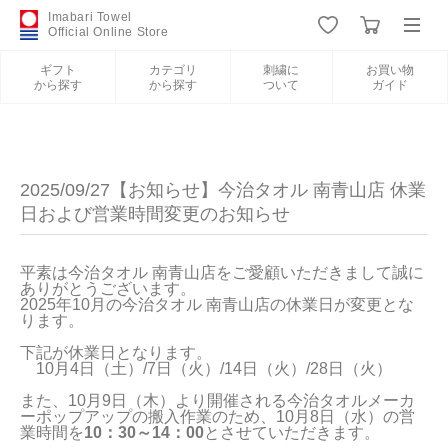
Imabari Towel
Official Online Store
ギフト
カテゴリ
刺繍に
お買い物
から探す
から探す
ついて
ガイド
ログイン
新規会員登録
ギフトから探す
2025/09/27【お知らせ】今治タオル 南青山店 休業
日および営業時間変更のお知らせ
カテゴリから探す
平素は今治タオル 南青山店をご愛顧いただきまして誠に
ありがとうございます。

刺繍について
2025年10月の今治タオル 南青山店の休業日が変更とな
ります。

お買い物ガイド
下記が休業日となります。

　10月4日（土）/7日（火）/14日（火）/28日（火）

また、10月9日（木）より開催される今治タオルメーカ
ーポップアップの搬入作業のため、10月8日（水）の営
業時間を
10：30～14：00
とさせていただきます。

今治タオルについて