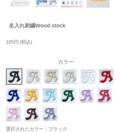
今治タオルについて
名入れ刺繍Wood stock
当サイトについて
会員サービス
165円
店舗リスト
カラー
ヘルプ
規約
大量購入・法人向けの購入の方は
お問い合わせ
選択されたカラー：ブラック