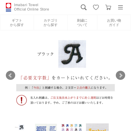
Imabari Towel
Official Online Store
ギフト
カテゴリ
刺繍に
お買い物
から探す
から探す
ついて
ガイド
ログイン
新規会員登録
ギフトから探す
カテゴリから探す
刺繍について
お買い物ガイド
International Shipping