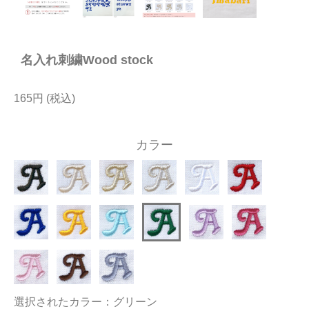
今治タオルについて
名入れ刺繍Wood stock
当サイトについて
会員サービス
165円
店舗リスト
カラー
ヘルプ
規約
大量購入・法人向けの購入の方は
お問い合わせ
選択されたカラー：グリーン