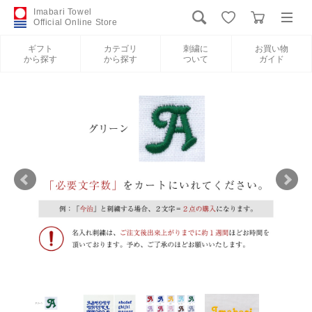
Imabari Towel
Official Online Store
ギフト
カテゴリ
刺繍に
お買い物
から探す
から探す
ついて
ガイド
ログイン
新規会員登録
ギフトから探す
カテゴリから探す
刺繍について
お買い物ガイド
International Shipping