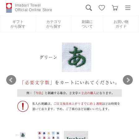
Imabari Towel
Official Online Store
ギフト
カテゴリ
刺繍に
お買い物
から探す
から探す
ついて
ガイド
ログイン
新規会員登録
ギフトから探す
カテゴリから探す
刺繍について
お買い物ガイド
International Shipping