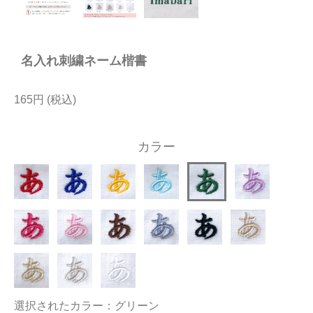
今治タオルについて
名入れ刺繍ネーム楷書
当サイトについて
会員サービス
165円
店舗リスト
カラー
ヘルプ
規約
大量購入・法人向けの購入の方は
お問い合わせ
選択されたカラー：グリーン