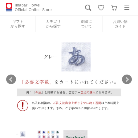
Imabari Towel
Official Online Store
ギフト
カテゴリ
刺繍に
お買い物
から探す
から探す
ついて
ガイド
ログイン
新規会員登録
ギフトから探す
カテゴリから探す
刺繍について
お買い物ガイド
International Shipping