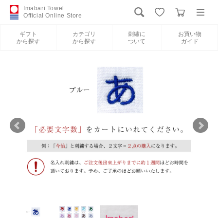
Imabari Towel
Official Online Store
ギフト
カテゴリ
刺繍に
お買い物
から探す
から探す
ついて
ガイド
ログイン
新規会員登録
ギフトから探す
カテゴリから探す
刺繍について
お買い物ガイド
International Shipping