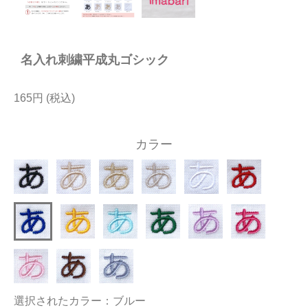
今治タオルについて
名入れ刺繍平成丸ゴシック
当サイトについて
会員サービス
165円
店舗リスト
カラー
ヘルプ
規約
大量購入・法人向けの購入の方は
お問い合わせ
選択されたカラー：ブルー