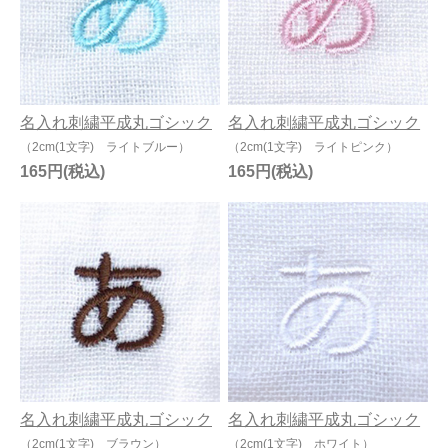
今治タオルについて
当サイトについて
名入れ刺繍平成丸ゴシック
名入れ刺繍平成丸ゴシック
会員サービス
（2cm(1文字) ライトブルー）
（2cm(1文字) ライトピンク）
店舗リスト
165円
165円
ヘルプ
規約
大量購入・法人向けの購入の方は
お問い合わせ
名入れ刺繍平成丸ゴシック
名入れ刺繍平成丸ゴシック
（2cm(1文字) ブラウン）
（2cm(1文字) ホワイト）