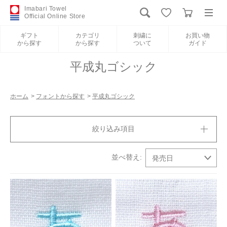
Imabari Towel
Official Online Store
ギフト
カテゴリ
刺繍に
お買い物
から探す
から探す
ついて
ガイド
ログイン
新規会員登録
平成丸ゴシック
ギフトから探す
ホーム
>
フォントから探す
>
平成丸ゴシック
カテゴリから探す
絞り込み項目
刺繍について
お買い物ガイド
International Shipping