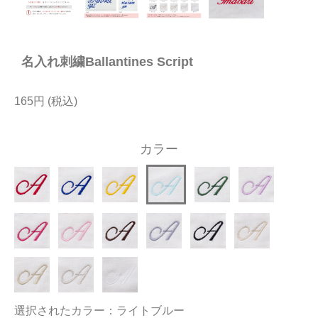
今治タオルについて
名入れ刺繍Ballantines Script
当サイトについて
会員サービス
165円
店舗リスト
カラー
ヘルプ
規約
大量購入・法人向けの購入の方は
お問い合わせ
選択されたカラー：ライトブルー