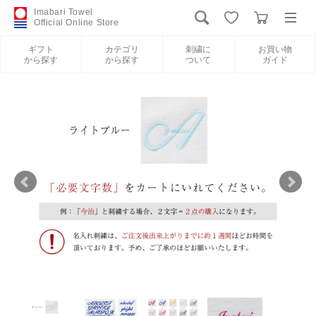
Imabari Towel
Official Online Store
ギフト
カテゴリ
刺繍に
お買い物
から探す
から探す
ついて
ガイド
ログイン
新規会員登録
ギフトから探す
カテゴリから探す
刺繍について
お買い物ガイド
International Shipping