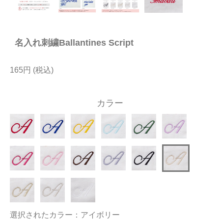
今治タオルについて
名入れ刺繍Ballantines Script
当サイトについて
会員サービス
165円
店舗リスト
カラー
ヘルプ
規約
大量購入・法人向けの購入の方は
お問い合わせ
選択されたカラー：アイボリー