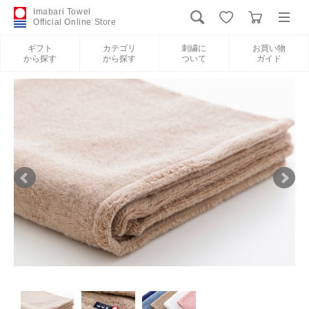
Imabari Towel
Official Online Store
ギフト
カテゴリ
刺繍に
お買い物
から探す
から探す
ついて
ガイド
ログイン
新規会員登録
ギフトから探す
カテゴリから探す
刺繍について
お買い物ガイド
International Shipping