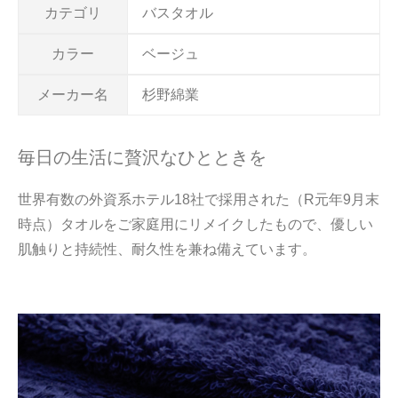
カテゴリ
バスタオル
カラー
ベージュ
メーカー名
杉野綿業
毎日の生活に贅沢なひとときを
世界有数の外資系ホテル18社で採用された（R元年9月末
時点）タオルをご家庭用にリメイクしたもので、優しい
肌触りと持続性、耐久性を兼ね備えています。