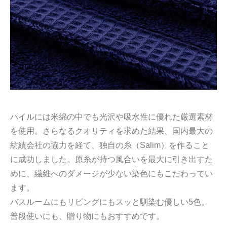
パイルには米綿の中でも光沢や吸水性に優れた厳選素材
を使用。さらなるクオリティを求めた結果、国内最大の
紡績会社の協力を経て、独自の糸（Salim）を作ること
に成功しました。原糸が持つ風合いを最大に引き出すた
めに、繊維へのダメージが少ない染色にもこだわってい
ます。
バスルームにもリビングにもスッと馴染む優しい5色。
普段使いにも、贈り物にもおすすめです。