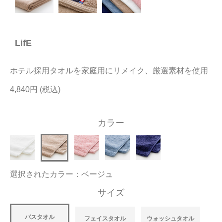
今治タオルについて
LifE
当サイトについて
会員サービス
ホテル採用タオルを家庭用にリメイク、厳選素材を使用
店舗リスト
4,840円
ヘルプ
カラー
規約
大量購入・法人向けの購入の方は
選択されたカラー：ベージュ
お問い合わせ
サイズ
バスタオル
フェイスタオル
ウォッシュタオル