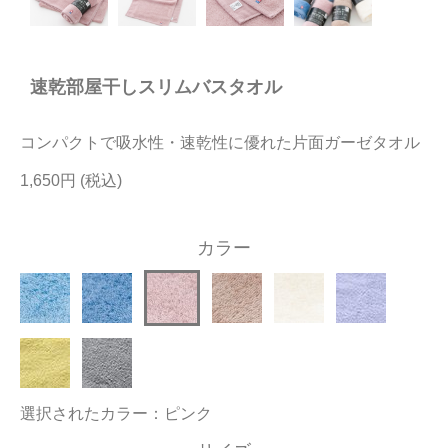
今治タオルについて
速乾部屋干しスリムバスタオル
当サイトについて
会員サービス
コンパクトで吸水性・速乾性に優れた片面ガーゼタオル
店舗リスト
1,650円
ヘルプ
カラー
規約
大量購入・法人向けの購入の方は
お問い合わせ
選択されたカラー：ピンク