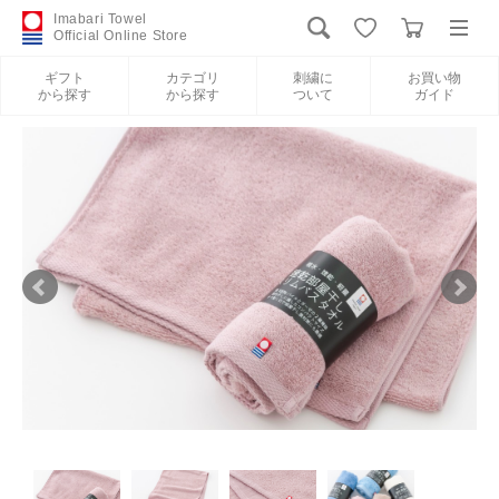
Imabari Towel
Official Online Store
ギフト
カテゴリ
刺繍に
お買い物
から探す
から探す
ついて
ガイド
ログイン
新規会員登録
ギフトから探す
カテゴリから探す
刺繍について
お買い物ガイド
International Shipping