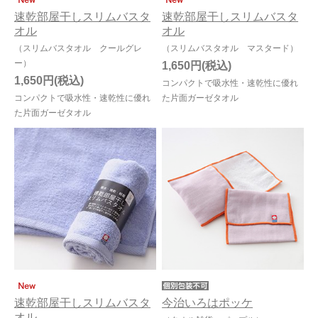
速乾部屋干しスリムバスタ
速乾部屋干しスリムバスタ
オル
オル
今治タオルについて
（スリムバスタオル クールグレ
（スリムバスタオル マスタード）
当サイトについて
ー）
1,650円
1,650円
コンパクトで吸水性・速乾性に優れ
会員サービス
コンパクトで吸水性・速乾性に優れ
た片面ガーゼタオル
た片面ガーゼタオル
店舗リスト
ヘルプ
規約
大量購入・法人向けの購入の方は
お問い合わせ
速乾部屋干しスリムバスタ
今治いろはポッケ
オル