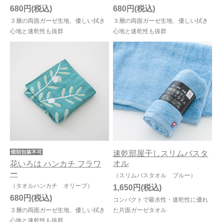
680円
680円
３層の両面ガーゼ生地、優しい拭き
３層の両面ガーゼ生地、優しい拭き
心地と速乾性も抜群
心地と速乾性も抜群
速乾部屋干しスリムバスタ
オル
花いろは ハンカチ フラワ
ー
（スリムバスタオル ブルー）
（タオルハンカチ オリーブ）
1,650円
680円
コンパクトで吸水性・速乾性に優れ
３層の両面ガーゼ生地、優しい拭き
た片面ガーゼタオル
心地と速乾性も抜群