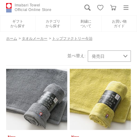
Imabari Towel
Official Online Store
ギフト
カテゴリ
刺繍に
お買い物
から探す
から探す
ついて
ガイド
ログイン
新規会員登録
ホーム
>
タオルメーカー
>
トップファクトリー今治
ギフトから探す
カテゴリから探す
刺繍について
お買い物ガイド
International Shipping