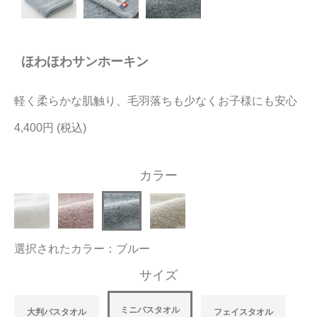
今治タオルについて
ほわほわサンホーキン
当サイトについて
会員サービス
軽く柔らかな肌触り、毛羽落ちも少なくお子様にも安心
店舗リスト
4,400円
ヘルプ
カラー
規約
大量購入・法人向けの購入の方は
選択されたカラー：ブルー
お問い合わせ
サイズ
ミニバスタオル
大判バスタオル
フェイスタオル