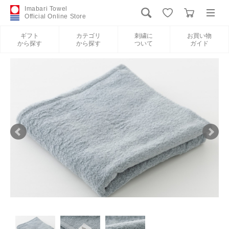
Imabari Towel
Official Online Store
ギフト
カテゴリ
刺繍に
お買い物
から探す
から探す
ついて
ガイド
ログイン
新規会員登録
ギフトから探す
カテゴリから探す
刺繍について
お買い物ガイド
International Shipping