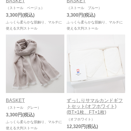
BASKET
BASKET
（ストール ベージュ）
（ストール ブルー）
今治タオルについて
3,300円
3,300円
ふっくら柔らかな肌触り、マルチに
ふっくら柔らかな肌触り、マルチに
当サイトについて
使える大判ストール
使える大判ストール
会員サービス
店舗リスト
ヘルプ
規約
大量購入・法人向けの購入の方は
BASKET
ずっしりサマルカンドギフ
お問い合わせ
トセット(オフホワイト)
（ストール グレー）
(BT×1枚、FT×1枚)
3,300円
（オフホワイト）
ふっくら柔らかな肌触り、マルチに
12,320円
使える大判ストール