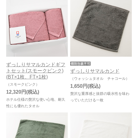
ずっしりサマルカンドギフ
トセット(スモークピンク)
ずっしりサマルカンド
(BT×1枚、FT×1枚)
（ウォッシュタオル チャコール）
（スモークピンク）
1,650円
12,320円
贅沢な重厚感と抜群の吸水性を味わ
ホテル仕様の贅沢な使い心地、耐久
っていただける一枚
性にも優れたタオル