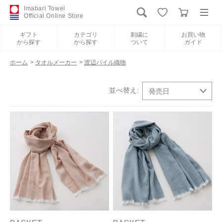
Imabari Towel
Official Online Store
ギフト
カテゴリ
刺繍に
お買い物
から探す
から探す
ついて
ガイド
ログイン
新規会員登録
ホーム
>
タオルメーカー
>
渡辺パイル織物
ギフトから探す
カテゴリから探す
刺繍について
お買い物ガイド
International Shipping