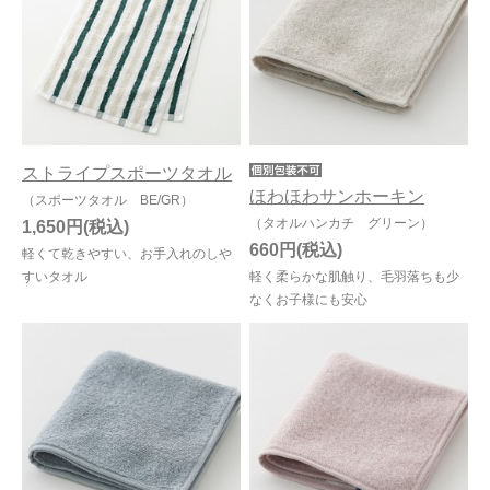
ストライプスポーツタオル
ほわほわサンホーキン
（スポーツタオル BE/GR）
（タオルハンカチ グリーン）
1,650円
660円
軽くて乾きやすい、お手入れのしや
すいタオル
軽く柔らかな肌触り、毛羽落ちも少
なくお子様にも安心