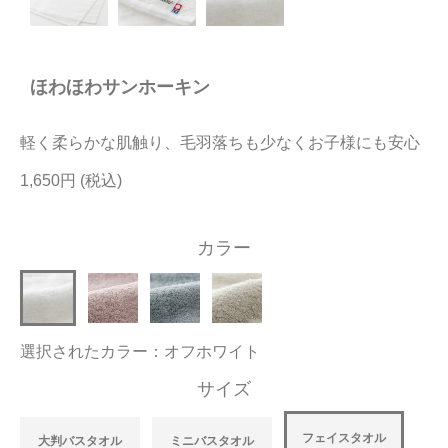
今治タオルについて
ほわほわサンホーキン
当サイトについて
会員サービス
軽く柔らかな肌触り、毛羽落ちも少なくお子様にも安心
店舗リスト
1,650円
ヘルプ
カラー
規約
大量購入・法人向けの購入の方は
選択されたカラー：オフホワイト
お問い合わせ
サイズ
フェイスタオル
大判バスタオル
ミニバスタオル