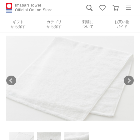
Imabari Towel
Official Online Store
ギフト
カテゴリ
刺繍に
お買い物
から探す
から探す
ついて
ガイド
ログイン
新規会員登録
ギフトから探す
カテゴリから探す
刺繍について
お買い物ガイド
International Shipping