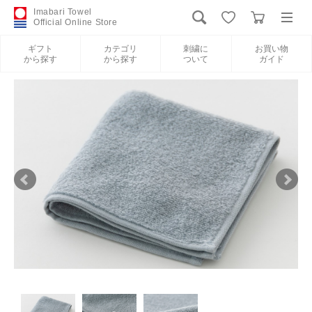
Imabari Towel
Official Online Store
ギフト
カテゴリ
刺繍に
お買い物
から探す
から探す
ついて
ガイド
ログイン
新規会員登録
ギフトから探す
カテゴリから探す
刺繍について
お買い物ガイド
International Shipping