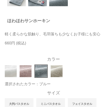
今治タオルについて
ほわほわサンホーキン
当サイトについて
会員サービス
軽く柔らかな肌触り、毛羽落ちも少なくお子様にも安心
店舗リスト
660円
ヘルプ
カラー
規約
大量購入・法人向けの購入の方は
選択されたカラー：ブルー
お問い合わせ
サイズ
大判バスタオル
ミニバスタオル
フェイスタオル