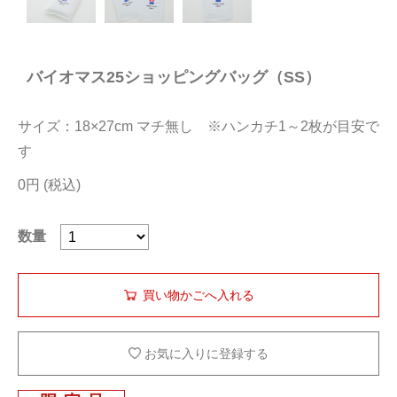
今治タオルについて
バイオマス25ショッピングバッグ（SS）
当サイトについて
会員サービス
サイズ：18×27cm マチ無し ※ハンカチ1～2枚が目安で
店舗リスト
す
0円
ヘルプ
規約
数量
大量購入・法人向けの購入の方は
お問い合わせ
お気に入りに登録する