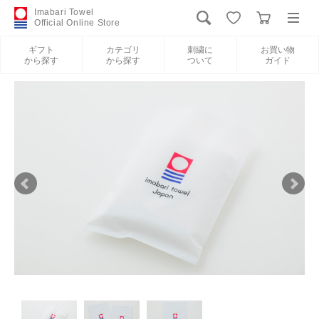
Imabari Towel
Official Online Store
ギフト
カテゴリ
刺繍に
お買い物
から探す
から探す
ついて
ガイド
ログイン
新規会員登録
ギフトから探す
カテゴリから探す
刺繍について
お買い物ガイド
International Shipping