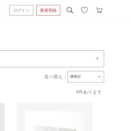
ログイン
新規登録
ッシュタオル
ベビーギフト
スポーツタオル
オーガニック
タオルケット類
ギフトボックスその他
並べ替え：
発売日
発売日
価格(安い順)
価格(高い順)
4
件あります