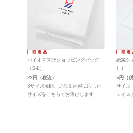
バイオマス25ショッピングバッグ
紙製シ
（S-L）
し）
22円
5円
3サイズ展開。ご注文内容に応じた
サイズ：
サイズをこちらでお選びします
ェイス