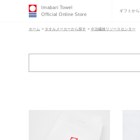
Imabari Towel
ギフトから
Official Online Store
ホーム
>
タオルメーカーから探す
>
今治繊維リソースセンター
おすすめギフトセ
ふわりシリーズ
ウェディング
タオルハンカチ
バスグッズ
カラー
金額で絞り込む
カテゴ
その他
1,000円未満
ギフ