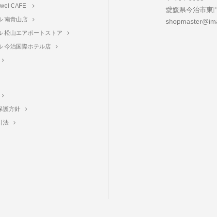
towel CAFE
愛媛県今治市東門町
ル 南青山店
shopmaster@ima
ル 松山エアポートストア
ル 今治国際ホテル店
保護方針
引法