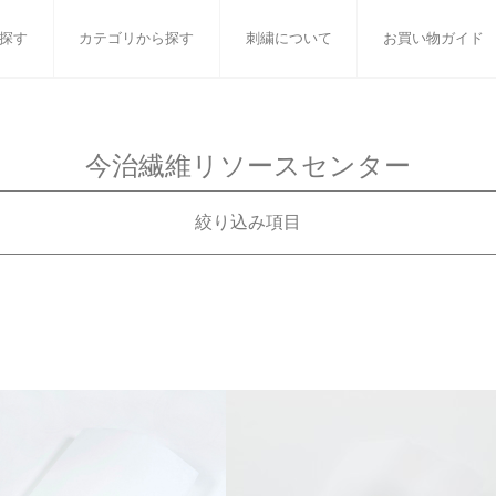
探す
カテゴリから探す
刺繍について
お買い物ガイド
ット
バスタオル
白いタオルのギフトセット
フェイスタオル
ウォ
今治繊維リソースセンター
ベビーグッズ
小さなお返し・お餞別
マフラー
衣類
絞り込み項目
タオル雑貨
刺繍
書籍
リで絞り込む
在庫有無
トボックスその他
在庫あり