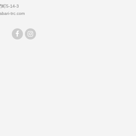
5-14-3
bari-trc.com