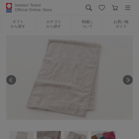
Imabari Towel
Official Online Store
ギフト
カテゴリ
刺繍に
お買い物
から探す
から探す
ついて
ガイド
ログイン
新規会員登録
ギフトから探す
カテゴリから探す
刺繍について
お買い物ガイド
International Shipping