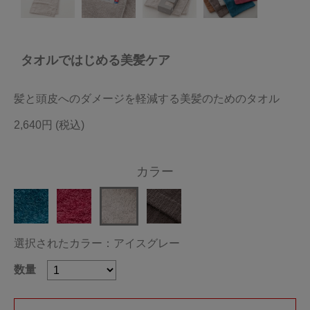
今治タオルについて
タオルではじめる美髪ケア
当サイトについて
会員サービス
髪と頭皮へのダメージを軽減する美髪のためのタオル
店舗リスト
2,640円
ヘルプ
カラー
規約
大量購入・法人向けの購入の方は
選択されたカラー：アイスグレー
お問い合わせ
数量