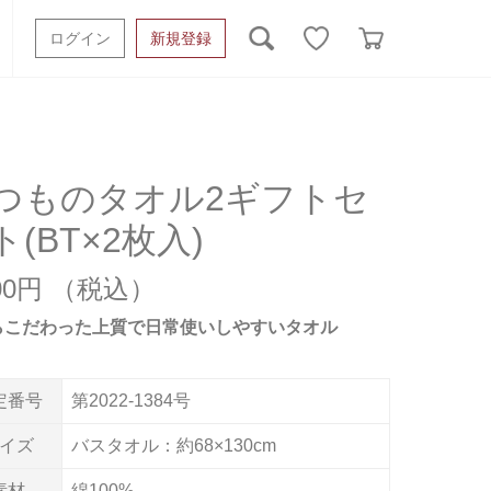
ログイン
新規登録
ッシュタオル
ベビーギフト
スポーツタオル
オーガニック
タオルケット類
つものタオル2ギフトセ
ト(BT×2枚入)
ギフトボックスその他
700円
らこだわった上質で日常使いしやすいタオル
定番号
第2022-1384号
イズ
バスタオル：約68×130cm
素材
綿100%