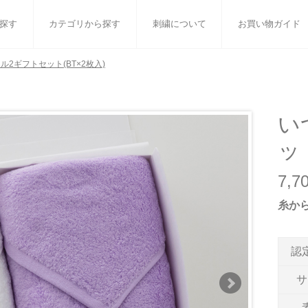
探す
カテゴリから探す
刺繍について
お買い物ガイド
ル2ギフトセット(BT×2枚入)
ット
バスタオル
白いタオルのギフトセット
フェイスタオル
ウォ
ベビーグッズ
小さなお返し・お餞別
マフラー
衣類
い
ッ
タオル雑貨
刺繍
書籍
7,
糸か
認
サ