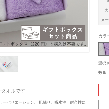
カ
メー
カラ
選択
数量
たタオルです
ラーバリエーション。 肌触り、吸水性、耐久性に