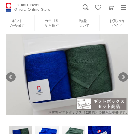
Imabari Towel
Official Online Store
ギフト
カテゴリ
刺繍に
お買い物
から探す
から探す
ついて
ガイド
ログイン
新規会員登録
ギフトから探す
カテゴリから探す
刺繍について
お買い物ガイド
International Shipping