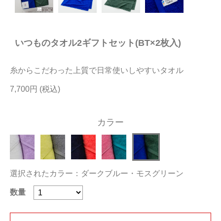
今治タオルについて
いつものタオル2ギフトセット(BT×2枚入)
当サイトについて
会員サービス
糸からこだわった上質で日常使いしやすいタオル
店舗リスト
7,700円
ヘルプ
カラー
規約
大量購入・法人向けの購入の方は
選択されたカラー：ダークブルー・モスグリーン
お問い合わせ
数量