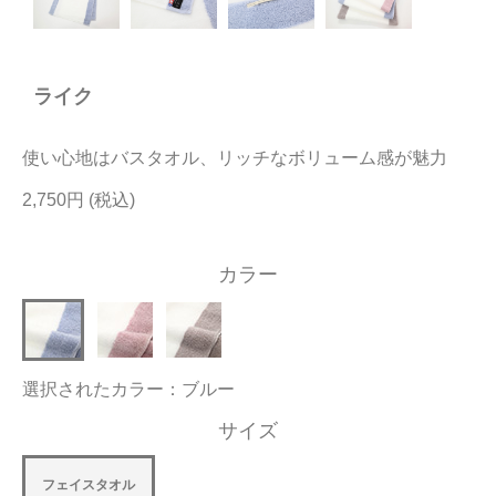
今治タオルについて
ライク
当サイトについて
会員サービス
使い心地はバスタオル、リッチなボリューム感が魅力
店舗リスト
2,750円
ヘルプ
カラー
規約
大量購入・法人向けの購入の方は
選択されたカラー：ブルー
お問い合わせ
サイズ
フェイスタオル