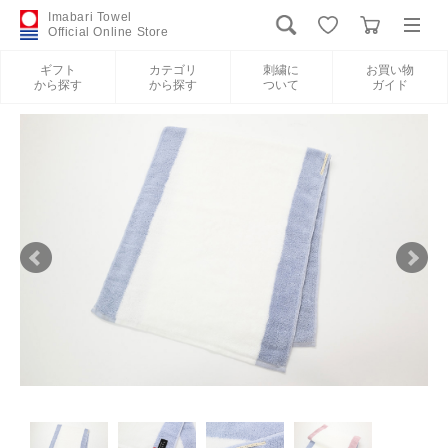
Imabari Towel
Official Online Store
ギフト
カテゴリ
刺繍に
お買い物
から探す
から探す
ついて
ガイド
ログイン
新規会員登録
ギフトから探す
カテゴリから探す
刺繍について
お買い物ガイド
International Shipping