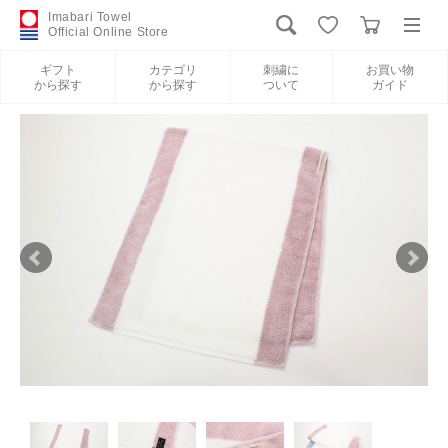
Imabari Towel
Official Online Store
ギフト
カテゴリ
刺繍に
お買い物
から探す
から探す
ついて
ガイド
ログイン
新規会員登録
ギフトから探す
カテゴリから探す
刺繍について
お買い物ガイド
International Shipping