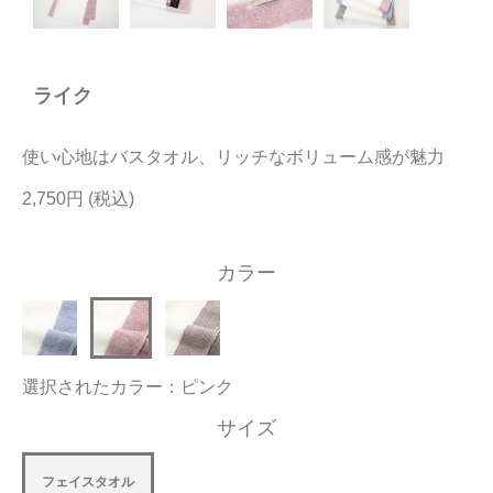
今治タオルについて
ライク
当サイトについて
会員サービス
使い心地はバスタオル、リッチなボリューム感が魅力
店舗リスト
2,750円
ヘルプ
カラー
規約
大量購入・法人向けの購入の方は
選択されたカラー：ピンク
お問い合わせ
サイズ
フェイスタオル