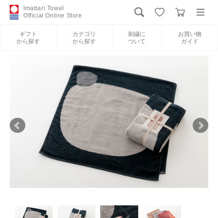
Imabari Towel
Official Online Store
ギフト
カテゴリ
刺繍に
お買い物
から探す
から探す
ついて
ガイド
ログイン
新規会員登録
ギフトから探す
カテゴリから探す
刺繍について
お買い物ガイド
International Shipping