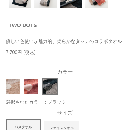
今治タオルについて
TWO DOTS
当サイトについて
会員サービス
優しい色使いが魅力的、柔らかなタッチのコラボタオル
店舗リスト
7,700円
ヘルプ
カラー
規約
大量購入・法人向けの購入の方は
選択されたカラー：ブラック
お問い合わせ
サイズ
バスタオル
フェイスタオル