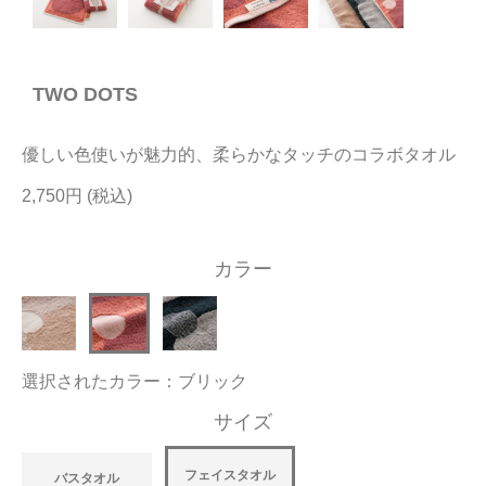
今治タオルについて
TWO DOTS
当サイトについて
会員サービス
優しい色使いが魅力的、柔らかなタッチのコラボタオル
店舗リスト
2,750円
ヘルプ
カラー
規約
大量購入・法人向けの購入の方は
選択されたカラー：ブリック
お問い合わせ
サイズ
フェイスタオル
バスタオル