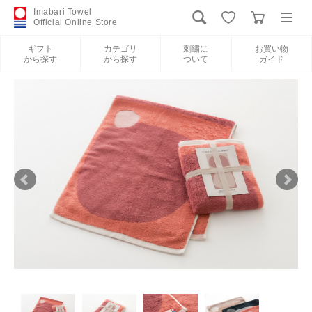
Imabari Towel
Official Online Store
ギフト
カテゴリ
刺繍に
お買い物
から探す
から探す
ついて
ガイド
ログイン
新規会員登録
ギフトから探す
カテゴリから探す
刺繍について
お買い物ガイド
International Shipping