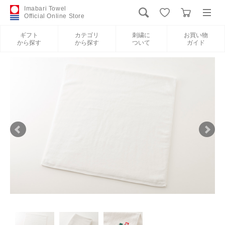
Imabari Towel
Official Online Store
ギフト
カテゴリ
刺繍に
お買い物
から探す
から探す
ついて
ガイド
ログイン
新規会員登録
ギフトから探す
カテゴリから探す
刺繍について
お買い物ガイド
International Shipping