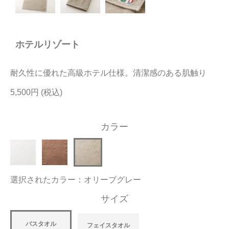
今治タオルについて
ホテルリゾート
当サイトについて
会員サービス
耐久性に優れた高級ホテル仕様。清潔感のある肌触り
店舗リスト
5,500円
ヘルプ
カラー
規約
大量購入・法人向けの購入の方は
選択されたカラー：オリーブグレー
お問い合わせ
サイズ
バスタオル
フェイスタオル