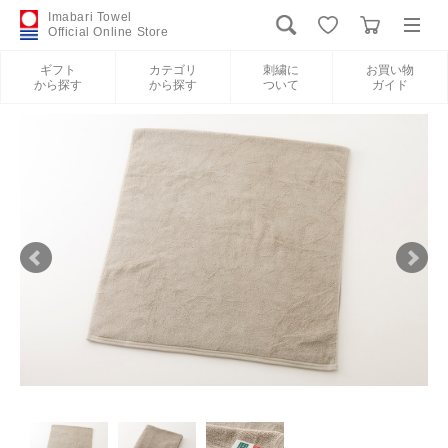
Imabari Towel
Official Online Store
ギフト
カテゴリ
刺繍に
お買い物
から探す
から探す
ついて
ガイド
ログイン
新規会員登録
ギフトから探す
カテゴリから探す
刺繍について
お買い物ガイド
International Shipping