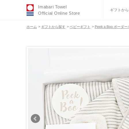
Imabari Towel
ギフトから
Official Online Store
ホーム
>
ギフトから探す
>
ベビーギフト
>
Peek a Boo ボ
おすすめギフトセ
ふわりシリーズ
ウェディング
タオルハンカチ
バスグッズ