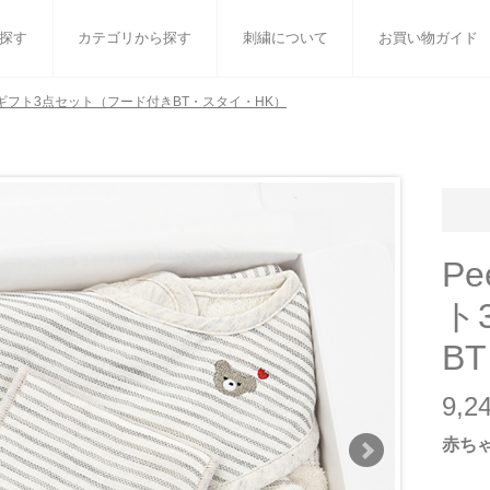
探す
カテゴリから探す
刺繍について
お買い物ガイド
ーダーギフト3点セット（フード付きBT・スタイ・HK）
ット
バスタオル
白いタオルのギフトセット
フェイスタオル
ウォ
ベビーグッズ
小さなお返し・お餞別
マフラー
衣類
タオル雑貨
刺繍
書籍
Pe
ト
B
9,
赤ち