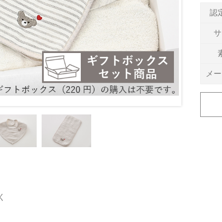
認
サ
メー
く