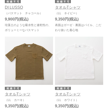
DI LUSSO
タオルTシャツ
（バスマット チャコール）
（LL ネイビー）
9,900円
9,350円
珪藻土のような吸水性と速乾性の、
表面はガーゼ・裏面はパイル、こだ
ボリューミーなバスマット
わり抜いた着心地
タオルTシャツ
タオルTシャツ
（LL カーキ）
（LL ホワイト）
9,350円
9,350円