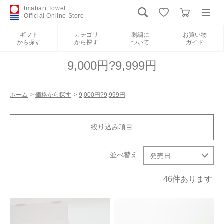
Imabari Towel
Official Online Store
ギフト
カテゴリ
刺繍に
お買い物
から探す
から探す
ついて
ガイド
ログイン
新規会員登録
9,000円?9,999円
ギフトから探す
ホーム
>
価格から探す
>
9,000円?9,999円
カテゴリから探す
絞り込み項目
刺繍について
お買い物ガイド
46
件あります
International Shipping