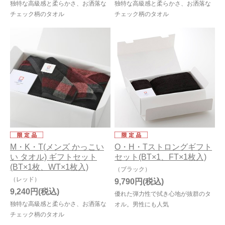
独特な高級感と柔らかさ、お洒落な
独特な高級感と柔らかさ、お洒落な
チェック柄のタオル
チェック柄のタオル
M・K・T(メンズ かっこい
O・H・Tストロングギフト
い タオル) ギフトセット
セット(BT×1、FT×1枚入)
(BT×1枚、WT×1枚入)
（ブラック）
（レッド）
9,790円
9,240円
優れた弾力性で拭き心地が抜群のタ
独特な高級感と柔らかさ、お洒落な
オル。男性にも人気
チェック柄のタオル