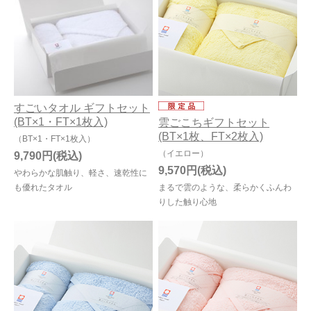
すごいタオル ギフトセット
(BT×1・FT×1枚入)
雲ごこちギフトセット
(BT×1枚、FT×2枚入)
（BT×1・FT×1枚入）
（イエロー）
9,790円
9,570円
やわらかな肌触り、軽さ、速乾性に
も優れたタオル
まるで雲のような、柔らかくふんわ
りした触り心地