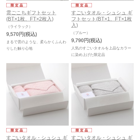
雲ごこちギフトセット
すごいタオル・シュシュ ギ
(BT×1枚、FT×2枚入)
フトセット(BT×1、FT×1枚
入)
（ライラック）
（ブルー）
9,570円
9,790円
まるで雲のような、柔らかくふんわ
人気のすごいタオルを上品なカラー
りした触り心地
に染め上げた限定品
すごいタオル・シュシュ ギ
すごいタオル・シュシュ ギ