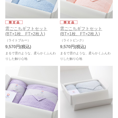
雲ごこちギフトセット
雲ごこちギフトセット
(BT×1枚、FT×2枚入)
(BT×1枚、FT×2枚入)
（ライトブルー）
（ライトピンク）
9,570円
9,570円
まるで雲のような、柔らかくふんわ
まるで雲のような、柔らかくふんわ
りした触り心地
りした触り心地