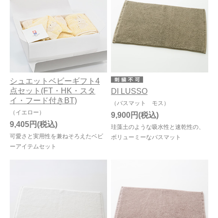
今治タオルについて
当サイトについて
会員サービス
シュエットベビーギフト4
店舗リスト
点セット(FT・HK・スタ
DI LUSSO
イ・フード付きBT)
ヘルプ
（バスマット モス）
（イエロー）
9,900円
規約
9,405円
珪藻土のような吸水性と速乾性の、
可愛さと実用性を兼ねそろえたベビ
ボリューミーなバスマット
大量購入・法人向けの購入の方は
ーアイテムセット
お問い合わせ