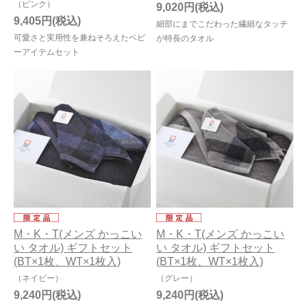
（ピンク）
9,020円
9,405円
細部にまでこだわった繊細なタッチ
可愛さと実用性を兼ねそろえたベビ
が特長のタオル
ーアイテムセット
M・K・T(メンズ かっこい
M・K・T(メンズ かっこい
い タオル) ギフトセット
い タオル) ギフトセット
(BT×1枚、WT×1枚入)
(BT×1枚、WT×1枚入)
（ネイビー）
（グレー）
9,240円
9,240円