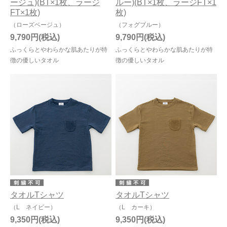
ージュ)(BT×1枚、ラージ
ルー)(BT×1枚、ラージFT×1
FT×1枚)
枚)
（ローズベージュ）
（フォグブルー）
9,790円
9,790円
ふっくらとやわらかな肌あたりが特
ふっくらとやわらかな肌あたりが特
徴の優しいタオル
徴の優しいタオル
タオルTシャツ
タオルTシャツ
（L ネイビー）
（L カーキ）
9,350円
9,350円