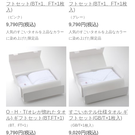
フトセット(BT×1、FT×1枚
フトセット(BT×1、FT×1枚
入)
入)
（ピンク）
（グレー）
9,790円
9,790円
人気のすごいタオルを上品なカラー
人気のすごいタオルを上品なカラー
に染め上げた限定品
に染め上げた限定品
O・H・T(オレが惚れたタオ
すごいホテル仕様タオル ギ
ル) ギフトセット(BT,FT×1)
フトセット(GB/T×1枚入)
（BT、FT×1）
（GB/T×1枚入）
9,790円
9,020円