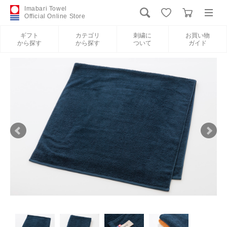
Imabari Towel
Official Online Store
ギフト
カテゴリ
刺繍に
お買い物
から探す
から探す
ついて
ガイド
ログイン
新規会員登録
ギフトから探す
カテゴリから探す
刺繍について
お買い物ガイド
International Shipping