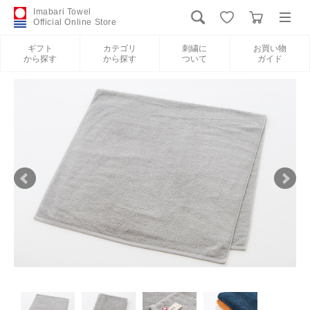
Imabari Towel
Official Online Store
ギフト
カテゴリ
刺繍に
お買い物
から探す
から探す
ついて
ガイド
ログイン
新規会員登録
ギフトから探す
カテゴリから探す
刺繍について
お買い物ガイド
International Shipping