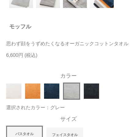
今治タオルについて
モッフル
当サイトについて
会員サービス
思わず顔をうずめたくなるオーガニックコットンタオル
店舗リスト
6,600円
ヘルプ
カラー
規約
大量購入・法人向けの購入の方は
選択されたカラー：グレー
お問い合わせ
サイズ
バスタオル
フェイスタオル