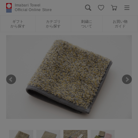
Imabari Towel
Official Online Store
ギフト
カテゴリ
刺繍に
お買い物
から探す
から探す
ついて
ガイド
ログイン
新規会員登録
ギフトから探す
カテゴリから探す
刺繍について
お買い物ガイド
International Shipping