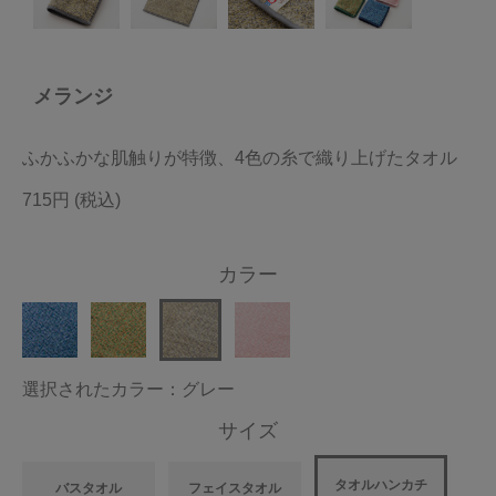
今治タオルについて
メランジ
当サイトについて
会員サービス
ふかふかな肌触りが特徴、4色の糸で織り上げたタオル
店舗リスト
715円
ヘルプ
カラー
規約
大量購入・法人向けの購入の方は
選択されたカラー：グレー
お問い合わせ
サイズ
タオルハンカチ
バスタオル
フェイスタオル