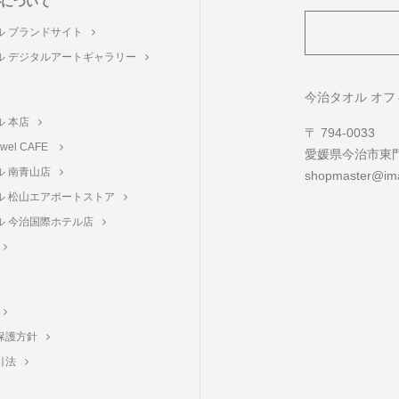
ルについて
ル ブランドサイト
ル デジタルアートギャラリー
ト
今治タオル オ
ル 本店
〒 794-0033
towel CAFE
愛媛県今治市東門町
ル 南青山店
shopmaster@ima
ル 松山エアポートストア
ル 今治国際ホテル店
保護方針
引法