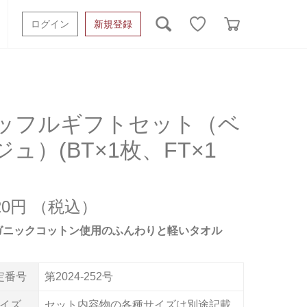
ログイン
新規登録
ッシュタオル
ベビーギフト
スポーツタオル
オーガニック
タオルケット類
ッフルギフトセット（ベ
ジュ）(BT×1枚、FT×1
ギフトボックスその他
020円
ガニックコットン使用のふんわりと軽いタオル
定番号
第2024-252号
イズ
セット内容物の各種サイズは別途記載