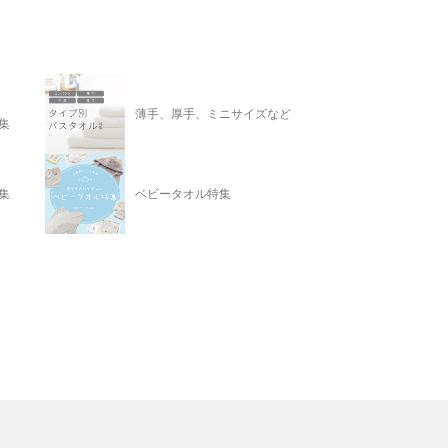
薄手、厚手、ミニサイズなど
集
集
ベビータオル特集