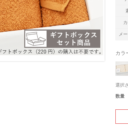
カ
メー
カラ
選択
数量