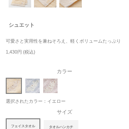
今治タオルについて
シュエット
当サイトについて
会員サービス
可愛さと実用性を兼ねそろえ、軽くボリュームたっぷり
店舗リスト
1,430円
ヘルプ
カラー
規約
大量購入・法人向けの購入の方は
選択されたカラー：イエロー
お問い合わせ
サイズ
フェイスタオル
タオルハンカチ