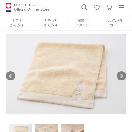
Imabari Towel
Official Online Store
ギフト
カテゴリ
刺繍に
お買い物
から探す
から探す
ついて
ガイド
ログイン
新規会員登録
ギフトから探す
カテゴリから探す
刺繍について
お買い物ガイド
International Shipping