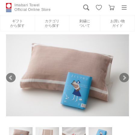
Imabari Towel
Official Online Store
ギフト
カテゴリ
刺繍に
お買い物
から探す
から探す
ついて
ガイド
ログイン
新規会員登録
ギフトから探す
カテゴリから探す
刺繍について
お買い物ガイド
International Shipping