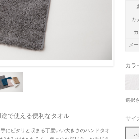
カ
カ
メー
カラ
選択
用途で使える便利なタオル
サイ
両手にピタリと収まる丁度いい大きさのハンドタオ
ハ