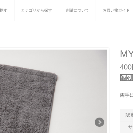
探す
カテゴリから探す
刺繍について
お買い物ガイド
ット
バスタオル
白いタオルのギフトセット
フェイスタオル
ウォ
ベビーグッズ
小さなお返し・お餞別
マフラー
衣類
M
タオル雑貨
刺繍
書籍
40
両手
認
サ