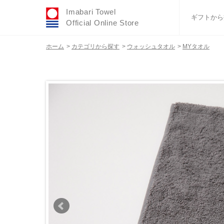
Imabari Towel
ギフトから
Official Online Store
ホーム
>
カテゴリから探す
>
ウォッシュタオル
>
MYタオル
おすすめギフトセ
ふわりシリーズ
ウェディング
タオルハンカチ
バスグッズ