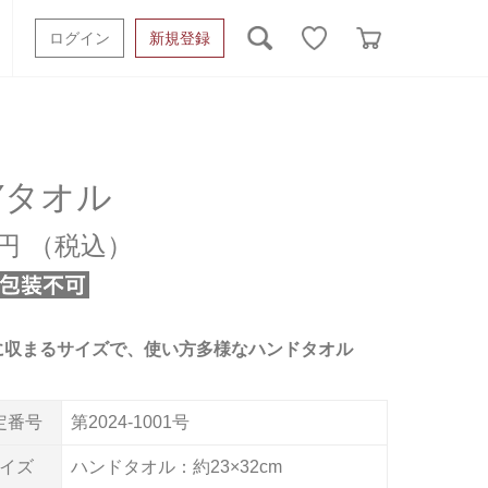
ログイン
新規登録
ッシュタオル
ベビーギフト
スポーツタオル
オーガニック
タオルケット類
Yタオル
ギフトボックスその他
0円
に収まるサイズで、使い方多様なハンドタオル
定番号
第2024-1001号
イズ
ハンドタオル：約23×32cm