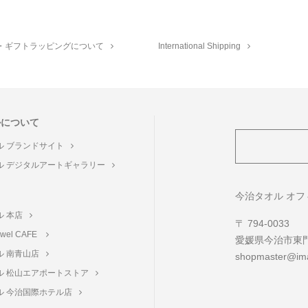
・ギフトラッピングについて
International Shipping
ルについて
ル ブランドサイト
ル デジタルアートギャラリー
ト
今治タオル オ
ル 本店
〒 794-0033
towel CAFE
愛媛県今治市東門町
ル 南青山店
shopmaster@ima
ル 松山エアポートストア
ル 今治国際ホテル店