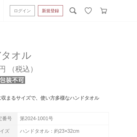
ログイン
新規登録
ッシュタオル
ベビーギフト
スポーツタオル
オーガニック
タオルケット類
Yタオル
ギフトボックスその他
0円
に収まるサイズで、使い方多様なハンドタオル
定番号
第2024-1001号
イズ
ハンドタオル：約23×32cm