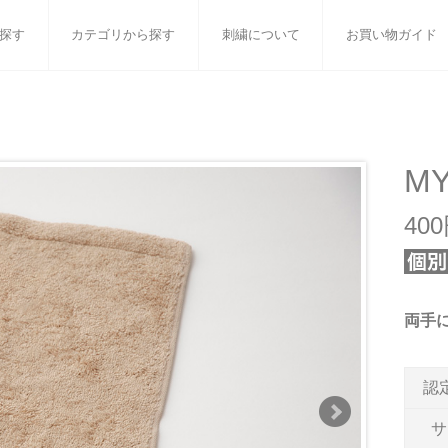
探す
カテゴリから探す
刺繍について
お買い物ガイド
ット
バスタオル
白いタオルのギフトセット
フェイスタオル
ウォ
ベビーグッズ
小さなお返し・お餞別
マフラー
衣類
M
タオル雑貨
刺繍
書籍
40
両手
認
サ