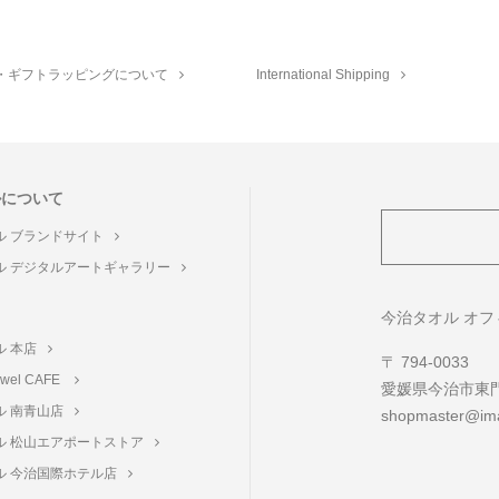
・ギフトラッピングについて
International Shipping
ルについて
ル ブランドサイト
ル デジタルアートギャラリー
ト
今治タオル オ
ル 本店
〒 794-0033
towel CAFE
愛媛県今治市東門町
ル 南青山店
shopmaster@ima
ル 松山エアポートストア
ル 今治国際ホテル店