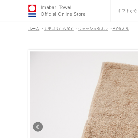
Imabari Towel
ギフトから
Official Online Store
ホーム
>
カテゴリから探す
>
ウォッシュタオル
>
MYタオル
おすすめギフトセ
ふわりシリーズ
ウェディング
タオルハンカチ
バスグッズ