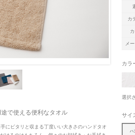
カ
カ
メー
カラ
選択
用途で使える便利なタオル
サイ
両手にピタリと収まる丁度いい大きさのハンドタオ
ハ