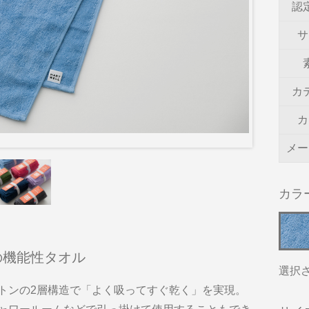
認
サ
カ
カ
メー
カラ
の機能性タオル
選択
トンの2層構造で「よく吸ってすぐ乾く」を実現。