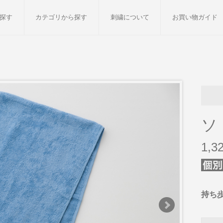
探す
カテゴリから探す
刺繍について
お買い物ガイド
ット
バスタオル
白いタオルのギフトセット
フェイスタオル
ウォ
ベビーグッズ
小さなお返し・お餞別
マフラー
衣類
タオル雑貨
刺繍
書籍
ソ
1,
持ち