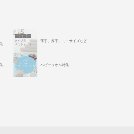
薄手、厚手、ミニサイズなど
集
集
ベビータオル特集